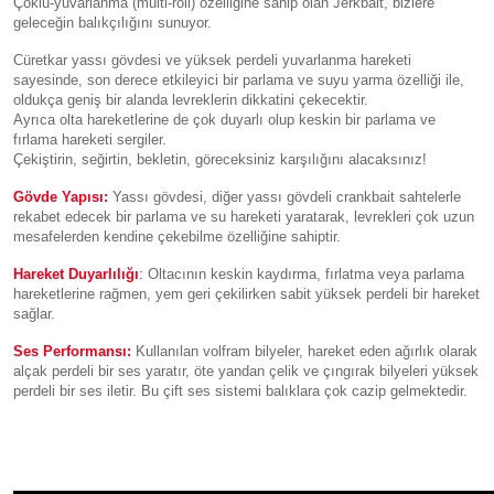
Çoklu-yuvarlanma (multi-roll) özelliğine sahip olan Jerkbait, bizlere
geleceğin balıkçılığını sunuyor.
Cüretkar yassı gövdesi ve yüksek perdeli yuvarlanma hareketi
sayesinde, son derece etkileyici bir parlama ve suyu yarma özelliği ile,
oldukça geniş bir alanda levreklerin dikkatini çekecektir.
Ayrıca olta hareketlerine de çok duyarlı olup keskin bir parlama ve
fırlama hareketi sergiler.
Çekiştirin, seğirtin, bekletin, göreceksiniz karşılığını alacaksınız!
Gövde Yapısı:
Yassı gövdesi, diğer yassı gövdeli crankbait sahtelerle
rekabet edecek bir parlama ve su hareketi yaratarak, levrekleri çok uzun
mesafelerden kendine çekebilme özelliğine sahiptir.
Hareket Duyarlılığı
:
Oltacının keskin kaydırma, fırlatma veya parlama
hareketlerine rağmen, yem geri çekilirken sabit yüksek perdeli bir hareket
sağlar.
Ses Performansı:
Kullanılan volfram bilyeler, hareket eden ağırlık olarak
alçak perdeli bir ses yaratır, öte yandan çelik ve çıngırak bilyeleri yüksek
perdeli bir ses iletir. Bu çift ses sistemi balıklara çok cazip gelmektedir.