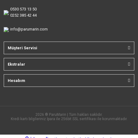
0530 573 13 50
0252 385 42 44
info@parumarin.com
Müşteri Servisi
Ekstralar
Hesabım
2026 ® ParuMarin | Tüm hakları saklıdır.
Kredi kartı bilgileriniz İpara ile 256bit SSL sertifikası ile korunmaktadır.