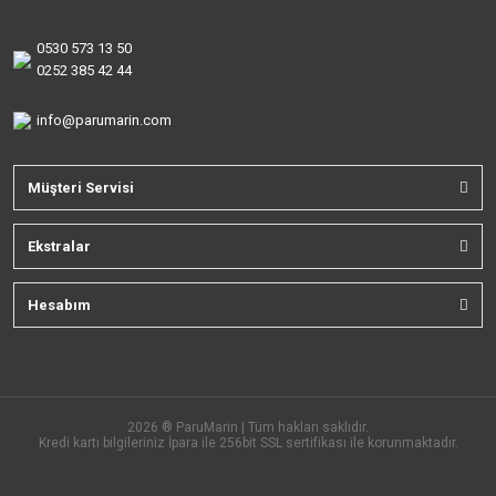
0530 573 13 50
0252 385 42 44
info@parumarin.com
Müşteri Servisi
Ekstralar
Hesabım
2026 ® ParuMarin | Tüm hakları saklıdır.
Kredi kartı bilgileriniz İpara ile 256bit SSL sertifikası ile korunmaktadır.