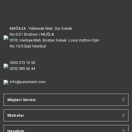
MAĞAZA : Yalıkavak Mah. Gür Sokak
No:3/21 Bodrum / MUĞLA
OFİS: Harbiye Mah. Bostan Sokak. Louis Vuitton Orjin
No:15/5 Şişli İstanbul
0530 573 13 50
0252 385 42 44
info@parumarin.com
Müşteri Servisi
Ekstralar
Hesabım