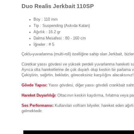
Duo Realis Jerkbait 110SP
Boy : 110 mm
Tip : Suspending (Askıda Kalan)
Ağırlık : 16.2 gr
Dalma Mesafesi : 80 - 160 cm
İğneler : # 5
Çoklu-yuvarlanma (multi-roll) özelliğine sahip olan Jerkbait, bizle
Cüretkar yassı gövdesi ve yüksek perdeli yuvarlanma hareketi saye
Ayrıca olta hareketlerine de çok duyarlı olup keskin bir parlama ve
Çekiştirin, seğirtin, bekletin, göreceksiniz karşılığını alacaksınız!
Gövde Yapısı:
Yassı gövdesi, diğer yassı gövdeli crankbait sahte
Hareket
Duyarl
ılığı
Oltacının keskin kaydırma, fırlatma veya par
:
Ses Performansı:
Kullanılan volfram bilyeler, hareket eden ağırlı
gelmektedir.