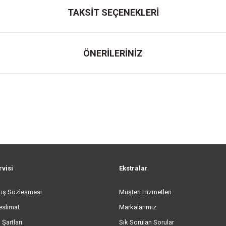
TAKSİT SEÇENEKLERİ
ÖNERİLERİNİZ
rvisi
Ekstralar
tış Sözleşmesi
Müşteri Hizmetleri
eslimat
Markalarımız
 Şartları
Sık Sorulan Sorular