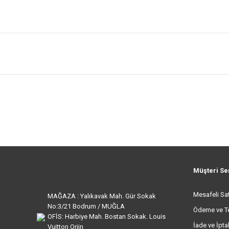
Müşteri Se
Mesafeli Sa
MAĞAZA : Yalıkavak Mah. Gür Sokak
No:3/21 Bodrum / MUĞLA
Ödeme ve T
OFİS: Harbiye Mah. Bostan Sokak. Louis
İade ve İptal
Vuitton Orjin