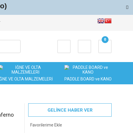
o)
T
0
İĞNE VE OLTA MALZEMELERİ
PADDLE BOARD ve KANO
GELİNCE HABER VER
nferno