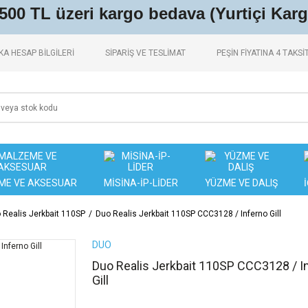
.500 TL üzeri kargo bedava (Yurtiçi Karg
A HESAP BİLGİLERİ
SİPARİŞ VE TESLİMAT
PEŞİN FİYATINA 4 TAKSİ
ME VE AKSESUAR
MİSİNA-İP-LİDER
YÜZME VE DALIŞ
 Realis Jerkbait 110SP
Duo Realis Jerkbait 110SP CCC3128 / Inferno Gill
DUO
Duo Realis Jerkbait 110SP CCC3128 / I
Gill