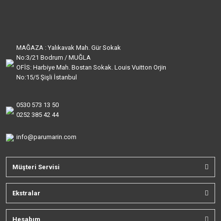
MAĞAZA : Yalıkavak Mah. Gür Sokak
No:3/21 Bodrum / MUĞLA
OFİS: Harbiye Mah. Bostan Sokak. Louis Vuitton Orjin
No:15/5 Şişli İstanbul
0530 573 13 50
0252 385 42 44
info@parumarin.com
Müşteri Servisi
Ekstralar
Hesabım