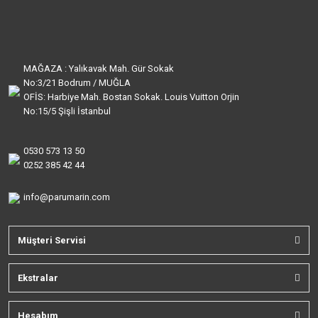
MAĞAZA : Yalıkavak Mah. Gür Sokak
No:3/21 Bodrum / MUĞLA
OFİS: Harbiye Mah. Bostan Sokak. Louis Vuitton Orjin
No:15/5 Şişli İstanbul
0530 573 13 50
0252 385 42 44
info@parumarin.com
Müşteri Servisi
Ekstralar
Hesabım