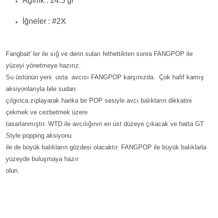
Ağırlık : 24.5 gr
İğneler :
#2X
Fangbait' ler ile sığ ve derin suları fethettikten sonra FANGPOP ile
yüzeyi yönetmeye hazırız.
Su üstünün yeni usta avcısı FANGPOP karşınızda. Çok hafif kamış
aksiyonlarıyla bile sudan
çılgınca zıplayarak harika bir POP sesiyle avcı balıkların dikkatini
çekmek ve cezbetmek üzere
tasarlanmıştır. WTD ile avcılığının en üst düzeye çıkacak ve hatta GT
Style popping aksiyonu
ile de büyük balıkların gözdesi olacaktır. FANGPOP ile büyük balıklarla
yüzeyde buluşmaya hazır
olun.