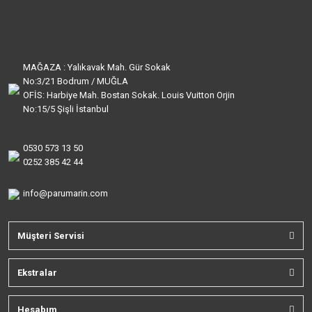
MAĞAZA : Yalıkavak Mah. Gür Sokak
No:3/21 Bodrum / MUĞLA
OFİS: Harbiye Mah. Bostan Sokak. Louis Vuitton Orjin
No:15/5 Şişli İstanbul
0530 573 13 50
0252 385 42 44
info@parumarin.com
Müşteri Servisi
Ekstralar
Hesabım