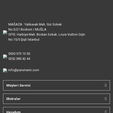
MAĞAZA : Yalıkavak Mah. Gür Sokak
No:3/21 Bodrum / MUĞLA
OFİS: Harbiye Mah. Bostan Sokak. Louis Vuitton Orjin
No:15/5 Şişli İstanbul
0530 573 13 50
0252 385 42 44
info@parumarin.com
Müşteri Servisi
Ekstralar
Hesabım