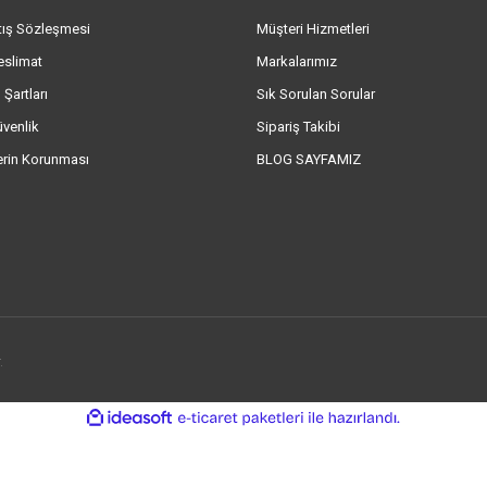
tış Sözleşmesi
Müşteri Hizmetleri
eslimat
Markalarımız
 Şartları
Sık Sorulan Sorular
üvenlik
Sipariş Takibi
lerin Korunması
BLOG SAYFAMIZ
.
ile
ideasoft
e-
hazırlandı.
ticaret
paketleri