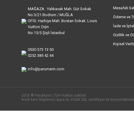
Mesafeli Sa
MAĞAZA : Yalıkavak Mah. Gür Sokak
No:3/21 Bodrum / MUĞLA
Ödeme ve T
OFİS: Harbiye Mah. Bostan Sokak. Louis
İade ve İptal
Vuitton Orjin
No:15/5 Şişli İstanbul
Gizlilik ve G
Kişisel Veri
0530 573 13 50
0252 385 42 44
info@parumarin.com
2026 ® ParuMarin | Tüm hakları saklıdır.
Kredi kartı bilgileriniz İpara ile 256bit SSL sertifikası ile korunmaktadır