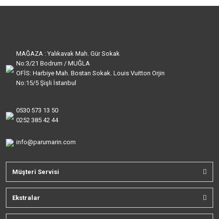
MAĞAZA : Yalıkavak Mah. Gür Sokak
No:3/21 Bodrum / MUĞLA
OFİS: Harbiye Mah. Bostan Sokak. Louis Vuitton Orjin
No:15/5 Şişli İstanbul
0530 573 13 50
0252 385 42 44
info@parumarin.com
Müşteri Servisi
Ekstralar