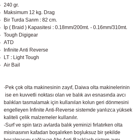
240 gr.
Maksimum 12 kg. Drag
Bir Turda Sarım : 82 cm.
İp ( Braid ) Kapasitesi : 0.18mm/200mt. - 0.16mm/310mt.
Tough Digigear
ATD
Infinite Anti Reverse
LT : Light Tough
Air Bail
Pek çok olta makinesinin zayıf, Daiwa olta makinelerinin
-
ise en kuvvetli noktası olan ve balık avı esnasında avcı
balıkları tasmalamak için kullanılan kolun geri dönmesini
engelleyen İnfinite Anti-Reverse sistemde yanlızca yüksek
kaliteli çelik malzemeler kullanılır.
-Surf ve spin tarzı avlarda balık yeminizi fırlatırken olta
misinasının kafadan boşalırken boşluksuz bir şekilde
boşalmasını sağlayan Abs Anti-Backlash sistem aynı