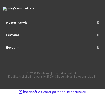
info@parumarin.com
Müşteri Servisi
Ekstralar
Hesabım
2026 ® ParuMarin | Tüm hakları saklıdır.
Kredi kartı bilgileriniz İpara ile 256bit SSL sertifikası ile korunmaktadır.
ile
ideasoft
e-
hazırlandı.
ticaret
paketleri