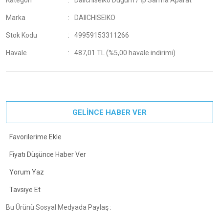
Kategori
Daiichiseiko Düğüm / İp Sarma Aparat
Marka
DAIICHISEIKO
Stok Kodu
49959153311266
Havale
487,01 TL (%5,00 havale indirimi)
GELİNCE HABER VER
Fiyatı Düşünce Haber Ver
Yorum Yaz
Tavsiye Et
Bu Ürünü Sosyal Medyada Paylaş :