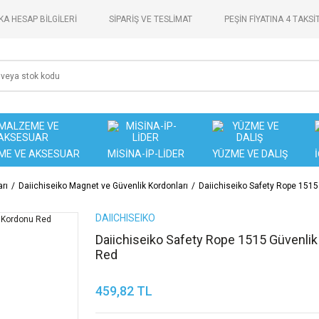
A HESAP BİLGİLERİ
SİPARİŞ VE TESLİMAT
PEŞİN FİYATINA 4 TAKSİ
ME VE AKSESUAR
MİSİNA-İP-LİDER
YÜZME VE DALIŞ
rı
Daiichiseiko Magnet ve Güvenlik Kordonları
Daiichiseiko Safety Rope 151
DAIICHISEIKO
Daiichiseiko Safety Rope 1515 Güvenli
Red
459,82 TL