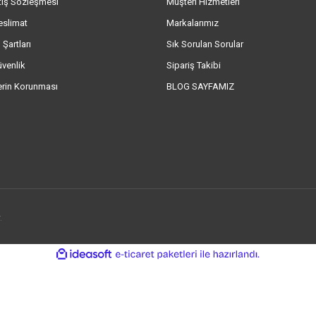
tış Sözleşmesi
Müşteri Hizmetleri
eslimat
Markalarımız
 Şartları
Sık Sorulan Sorular
üvenlik
Sipariş Takibi
lerin Korunması
BLOG SAYFAMIZ
.
ile
ideasoft
e-
hazırlandı.
ticaret
paketleri