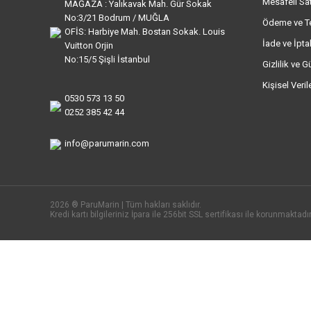
Mesafeli Sa
MAĞAZA : Yalıkavak Mah. Gür Sokak
No:3/21 Bodrum / MUĞLA
Ödeme ve T
OFİS: Harbiye Mah. Bostan Sokak. Louis
İade ve İptal
Vuitton Orjin
No:15/5 Şişli İstanbul
Gizlilik ve G
Kişisel Veri
0530 573 13 50
0252 385 42 44
info@parumarin.com
2026 ® ParuMarin | Tüm hakları saklıdır.
Kredi kartı bilgileriniz İpara ile 256bit SSL sertifikası ile korunmaktadır