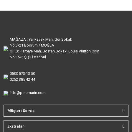
MAĞAZA : Yalıkavak Mah. Gür Sokak
No:3/21 Bodrum / MUĞLA
OFİS: Harbiye Mah. Bostan Sokak. Louis Vuitton Orjin
No:15/5 Şişli İstanbul
0530 573 13 50
0252 385 42 44
info@parumarin.com
Müşteri Servisi
Ekstralar