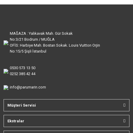
MAĞAZA : Yalıkavak Mah. Gür Sokak
No:3/21 Bodrum / MUĞLA
OFİS: Harbiye Mah. Bostan Sokak. Louis Vuitton Orjin
No:15/5 Şişli İstanbul
0530 573 13 50
0252 385 42 44
info@parumarin.com
Müşteri Servisi
Ekstralar