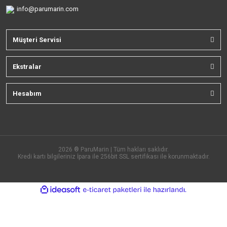
info@parumarin.com
Müşteri Servisi
Ekstralar
Hesabım
2026 ® ParuMarin | Tüm hakları saklıdır.
Kredi kartı bilgileriniz İpara ile 256bit SSL sertifikası ile korunmaktadır.
ile
ideasoft
e-
hazırlandı.
ticaret
paketleri