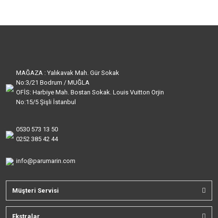
MAĞAZA : Yalıkavak Mah. Gür Sokak
No:3/21 Bodrum / MUĞLA
OFİS: Harbiye Mah. Bostan Sokak. Louis Vuitton Orjin
No:15/5 Şişli İstanbul
0530 573 13 50
0252 385 42 44
info@parumarin.com
Müşteri Servisi
Ekstralar