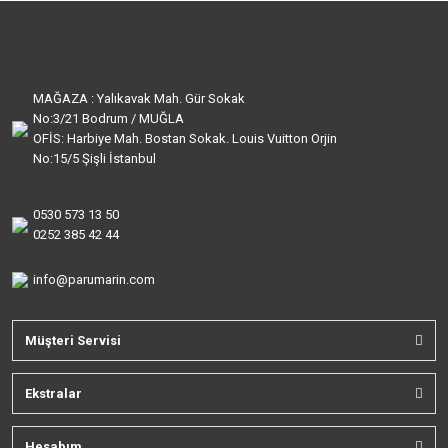
MAĞAZA : Yalıkavak Mah. Gür Sokak
No:3/21 Bodrum / MUĞLA
OFİS: Harbiye Mah. Bostan Sokak. Louis Vuitton Orjin
No:15/5 Şişli İstanbul
0530 573 13 50
0252 385 42 44
info@parumarin.com
Müşteri Servisi
Ekstralar
Hesabım