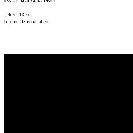
Bkk 2'li hazır Asist Takım
Çeker : 13 kg.
Toplam Uzunluk : 4 cm